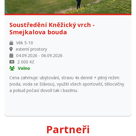
španělské atmosféry - olé!
Soustředění Kněžický vrch -
Smejkalova bouda
Věk 5-10
externí prostory
04.09.2026 - 06.09.2026
2 000 Kč
Volno
Cena zahrnuje: ubytování, stravu 4x denně + pitný režim
(voda, voda se šťávou), využití všech sportovišť, tělocvičny
a pokud počasí dovolí tak i bazénu.
Partneři