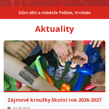
Dům dětí a mládeže Pelíšek, Vrchlabí
Aktuality
Zájmové kroužky školní rok 2026-2027
03.08.2026
V současné době připravujeme zájmovou činnost pro