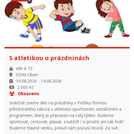
domluva se zdravotníkem), kapesné, kelímek na pití, šátek.
Při odjezdu je nutno odevzdat: *prohlášení rodičů o
bezinfekčnosti (k dispozici na
www.ddmvrchlabi.cz/dokumentace-ddm-a-soubory-ke-
stazeni *Posudek o zdravotní způsobilosti dítěte (k
dispozici na www.ddmvrchlabi.cz/dokumentace-ddm-a-
soubory-ke-stazeni *zdravotní a očkovací průkaz *průkaz
S atletikou o prázdninách
pojištěnce pozor platí zde Omezení mobilních telefonů na
táboře! Elektronické přihlašování od 2.1.2026
Věk 6-15
DDM Oliver
10.08.2026 - 14.08.2026
2 000 Kč
Obsazeno
Srdečně zveme děti na prázdniny v Pelíšku formou
příměstského tábora s atleticko-sportovním zaměřením a
programem, který je připraven na celý týden. Budeme
sportovat, cestovat, plavat, soutěžit i si prostě jen tak hrát!
Budeme hlavně venku, pokud nám počasí dovolí. Za své
dovednosti budete oceněni nejen pochvalou :-) Sraz každý
den mezi 8-8,30 na budově DDM Oliver / dřívější nástup lze