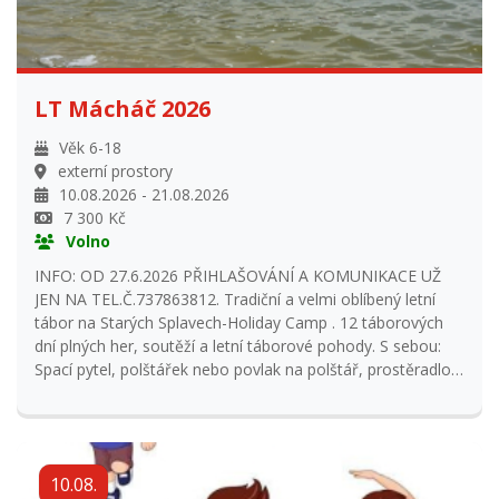
LT Mácháč 2026
Věk 6-18
externí prostory
10.08.2026 - 21.08.2026
7 300 Kč
Volno
INFO: OD 27.6.2026 PŘIHLAŠOVÁNÍ A KOMUNIKACE UŽ
JEN NA TEL.Č.737863812. Tradiční a velmi oblíbený letní
tábor na Starých Splavech-Holiday Camp . 12 táborových
dní plných her, soutěží a letní táborové pohody. S sebou:
Spací pytel, polštářek nebo povlak na polštář, prostěradlo,
sportovní soupravu 2x (ne novou, budeme chodit do lesa),
svetr, osobní prádlo, pyžamo, trička, ponožky, 2x plavky,
pláštěnku, pokrývku hlavy, sportovní obuv, gumáky,
sandále, hygienické potřeby, 2x ručník ( nebo osušku),
10.08.
nůžky, pastelky, maska na karneval, blok na kreslení,
dopisní papír + známky, jídlo na cestu (začínáme obědem,
tak nic velkého), sladkosti, ovoce, osobní léky ( nutná