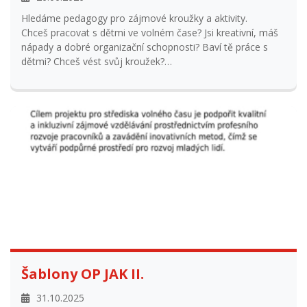
Chceš pracovat s dětmi ve volném čase? Jsi kreativní, máš
nápady a dobré organizační schopnosti? Baví tě práce s
dětmi? Chceš vést svůj kroužek?
AKTUÁLNĚ NABÍZÍME: Pracovní pozice - pomocné
administrativní činnosti při TS Oliver- úvazek 0,25
Šablony OP JAK II.
31.10.2025
Projekt se zaměřuje na profesní a osobnostní rozvoj
pracovníků ve vzdělávání a podporu vzdělávání účastníků