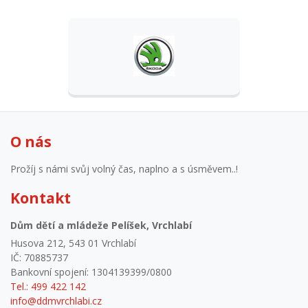
O nás
Prožíj s námi svůj volný čas, naplno a s úsměvem..!
Kontakt
Dům dětí a mládeže Pelíšek, Vrchlabí
Husova 212, 543 01 Vrchlabí
IČ: 70885737
Bankovní spojení: 1304139399/0800
Tel.: 499 422 142
info@ddmvrchlabi.cz
Časté odkazy