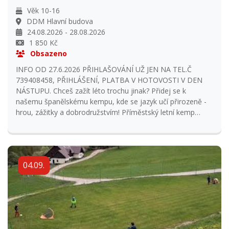
24.08.2026 - 28.08.2026
1 850 Kč
Obsazeno
INFO OD 27.6.2026 PŘIHLAŠOVÁNÍ UŽ JEN NA TEL.Č
739408458, PŘIHLÁŠENÍ, PLATBA V HOTOVOSTI V DEN
NÁSTUPU. Chceš zažít léto trochu jinak? Přidej se k
našemu španělskému kempu, kde se jazyk učí přirozeně -
hrou, zážitky a dobrodružstvím! Příměstský letní kemp
ŠPANĚLŠTINY je určený pro děti ve věku 10-16 a je
rozdělený do dvou skupin: ZAČÁTEČNÍCI(cca6.-7.tř.)ideální
jako zábavný "předkurz" španělštiny poslední týden v srpnu.
MÍRNĚ POKROČILÍ - výuka s rodilým mluvčím a konverzace
04.09.
v praxi. Ale neboj, rozhodně nebudeme jen sedět nad
slovíčky! Všichni se pravidelně setkáme při společných
aktivitách: ***budeme vařit typické španělské
dobroty(tapas, pan con tomate,tortilla...) ***uspořádáme
jazykový karneval plný hudby, barev, a kreativity
***zahrajeme si spoustu her, které tě nenásilně naučí
mluvit ***vyrazíme do přírody, kde také využijeme
španělštinu Čeká tě týden plný smíchu, nových kamarádů a