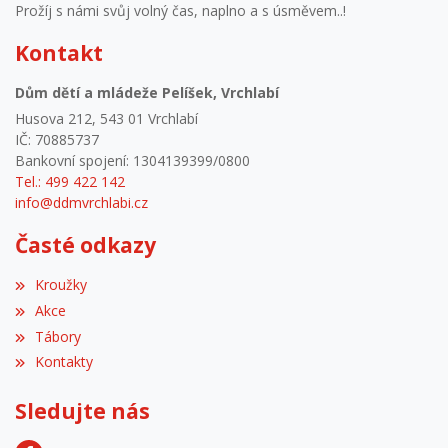
Prožíj s námi svůj volný čas, naplno a s úsměvem..!
Kontakt
Dům dětí a mládeže Pelíšek, Vrchlabí
Husova 212, 543 01 Vrchlabí
IČ: 70885737
Bankovní spojení: 1304139399/0800
Tel.: 499 422 142
info@ddmvrchlabi.cz
Časté odkazy
Kroužky
Akce
Tábory
Kontakty
Sledujte nás