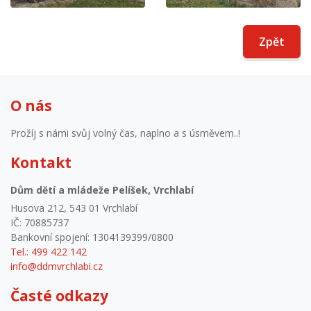
Zpět
O nás
Prožíj s námi svůj volný čas, naplno a s úsměvem..!
Kontakt
Dům dětí a mládeže Pelíšek, Vrchlabí
Husova 212, 543 01 Vrchlabí
IČ: 70885737
Bankovní spojení: 1304139399/0800
Tel.: 499 422 142
info@ddmvrchlabi.cz
Časté odkazy