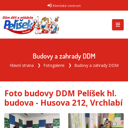
Klientské centrum
Budovy a zahrady DDM
Hlavní strana
Fotogalerie
Budovy a zahrady DDM
Foto budovy DDM Pelíšek hl.
budova - Husova 212, Vrchlabí