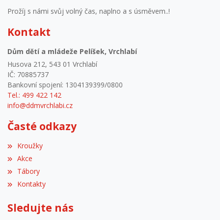
Prožíj s námi svůj volný čas, naplno a s úsměvem..!
Kontakt
Dům dětí a mládeže Pelíšek, Vrchlabí
Husova 212, 543 01 Vrchlabí
IČ: 70885737
Bankovní spojení: 1304139399/0800
Tel.: 499 422 142
info@ddmvrchlabi.cz
Časté odkazy
Kroužky
Akce
Tábory
Kontakty
Sledujte nás