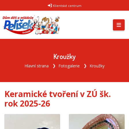
Klientské centrum
Kroužky
Hlavní strana
Fotogalerie
Kroužky
Keramické tvoření v ZÚ šk.
rok 2025-26