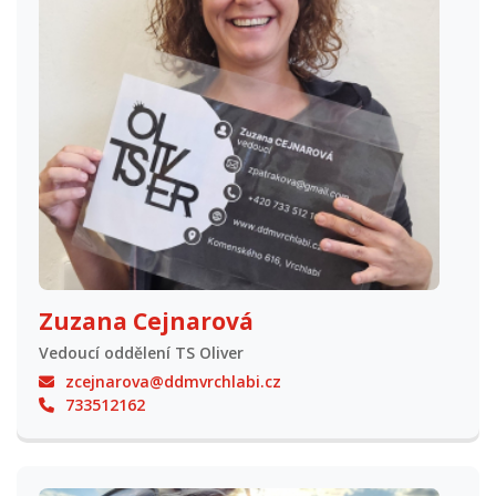
Zuzana Cejnarová
Vedoucí oddělení TS Oliver
zcejnarova@ddmvrchlabi.cz
733512162