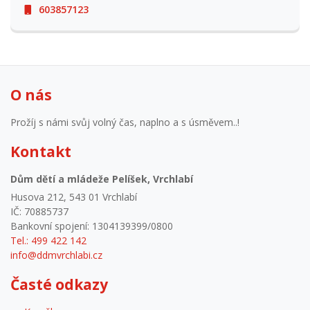
603857123
O nás
Prožíj s námi svůj volný čas, naplno a s úsměvem..!
Kontakt
Dům dětí a mládeže Pelíšek, Vrchlabí
Husova 212, 543 01 Vrchlabí
IČ: 70885737
Bankovní spojení: 1304139399/0800
Tel.: 499 422 142
info@ddmvrchlabi.cz
Časté odkazy