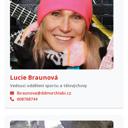
Lucie Braunová
Vedoucí oddělení sportu a tělovýchovy
lbraunova@ddmvrchlabi.cz
608768744