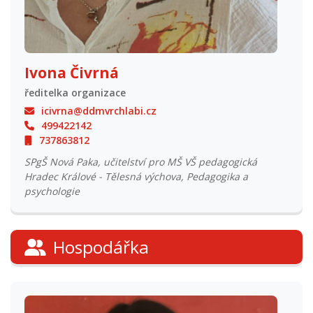
Ivona Čivrná
ředitelka organizace
icivrna@ddmvrchlabi.cz
499422142
737863812
SPgŠ Nová Paka, učitelství pro MŠ VŠ pedagogická
Hradec Králové - Tělesná výchova, Pedagogika a
psychologie
Hospodářka