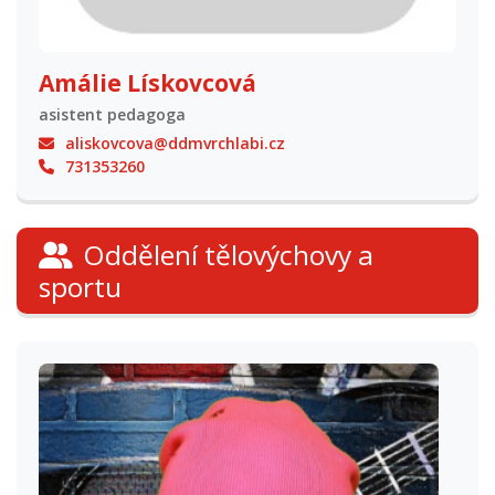
Amálie Lískovcová
asistent pedagoga
aliskovcova@ddmvrchlabi.cz
731353260
Oddělení tělovýchovy a
sportu