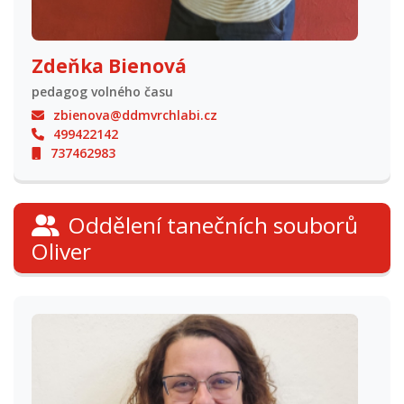
Zdeňka Bienová
pedagog volného času
zbienova@ddmvrchlabi.cz
499422142
737462983
Oddělení tanečních souborů
Oliver