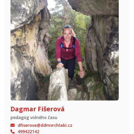
Dagmar Fišerová
pedagog volného času
dfiserova@ddmvrchlabi.cz
499422142