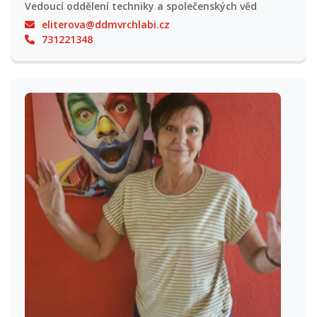
Vedoucí oddělení techniky a společenských věd
eliterova@ddmvrchlabi.cz
731221348